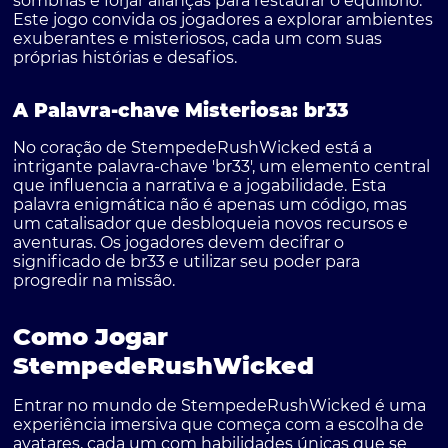
sombrias e forjar alianças para restaurar o equilíbrio.
Este jogo convida os jogadores a explorar ambientes
exuberantes e misteriosos, cada um com suas
próprias histórias e desafios.
A Palavra-chave Misteriosa: br33
No coração de StempedeRushWicked está a
intrigante palavra-chave 'br33', um elemento central
que influencia a narrativa e a jogabilidade. Esta
palavra enigmática não é apenas um código, mas
um catalisador que desbloqueia novos recursos e
aventuras. Os jogadores devem decifrar o
significado de br33 e utilizar seu poder para
progredir na missão.
Como Jogar
StempedeRushWicked
Entrar no mundo de StempedeRushWicked é uma
experiência imersiva que começa com a escolha de
avatares, cada um com habilidades únicas que se