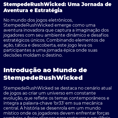
StempedeRushWicked: Uma Jornada de
Aventura e Estratégia
No mundo dos jogos eletrônicos,
StempedeRushWicked emerge como uma
aventura inovadora que captura a imaginação dos
jogadores com seu ambiente dinâmico e desafios
estratégicos únicos. Combinando elementos de
ação, tática e descoberta, este jogo leva os
participantes a uma jornada épica onde suas
decisões moldam o destino.
Introdução ao Mundo de
StempedeRushWicked
StempedeRushWicked se destaca no cenário atual
de jogos ao criar um universo em constante
evolução, que reflete os temas contemporâneos e
integra a palavra-chave 'br33' em sua mecânica
central. A história se desenrola em um mundo
místico onde os jogadores devem enfrentar forças