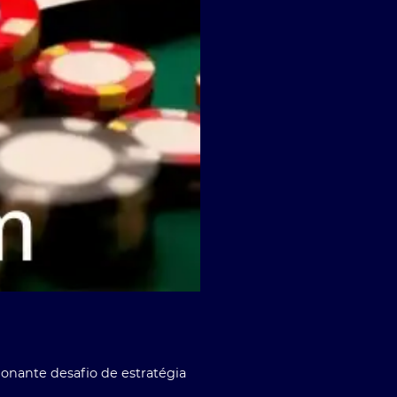
onante desafio de estratégia