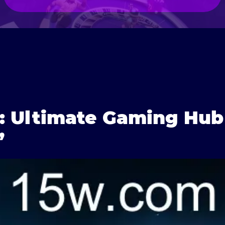
3: Ultimate Gaming Hub 
”