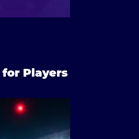
for Players