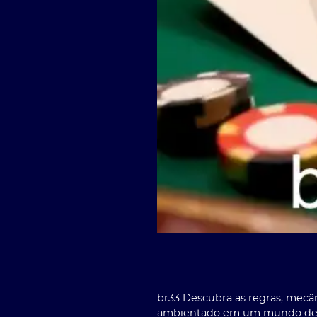
br33 Descubra as regras, mecâ
ambientado em um mundo de f