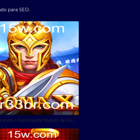
ado para SEO.
Explorando o Fascinante Mundo de RomaX: Um Mergulho no Jogo de Estratégia com a Chave br33