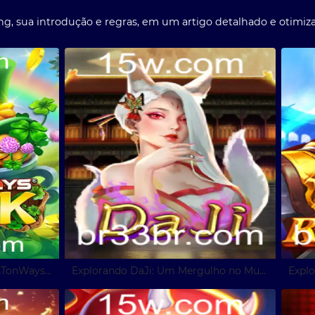
ng, sua introdução e regras, em um artigo detalhado e otimiz
Explorando o Universo de TenTonWaysLuck
Explorando DaJi: Um Mergulho no Mundo do Jogo com Br33