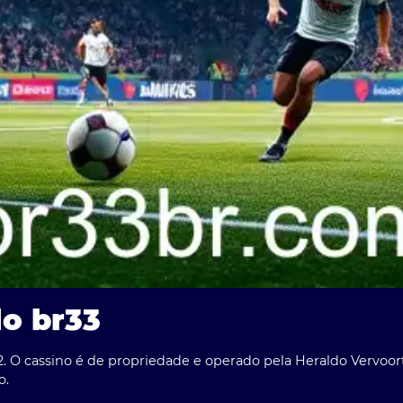
do br33
2. O cassino é de propriedade e operado pela Heraldo Vervoo
o.