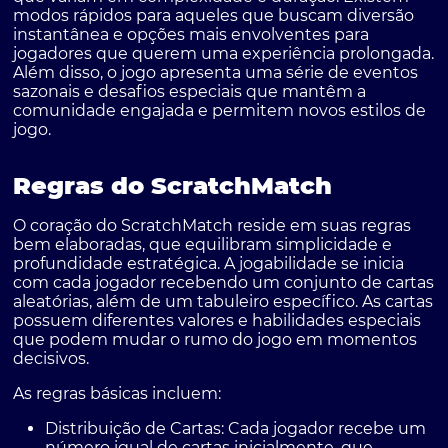
modos rápidos para aqueles que buscam diversão
instantânea e opções mais envolventes para
jogadores que querem uma experiência prolongada.
Além disso, o jogo apresenta uma série de eventos
sazonais e desafios especiais que mantêm a
comunidade engajada e permitem novos estilos de
jogo.
Regras do ScratchMatch
O coração do ScratchMatch reside em suas regras
bem elaboradas, que equilibram simplicidade e
profundidade estratégica. A jogabilidade se inicia
com cada jogador recebendo um conjunto de cartas
aleatórias, além de um tabuleiro específico. As cartas
possuem diferentes valores e habilidades especiais
que podem mudar o rumo do jogo em momentos
decisivos.
As regras básicas incluem:
Distribuição de Cartas:
Cada jogador recebe um
número igual de cartas inicialmente, que