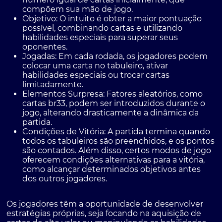
compõem sua mão de jogo.
Objetivo:
O intuito é obter a maior pontuação
possível, combinando cartas e utilizando
habilidades especiais para superar seus
oponentes.
Jogadas:
Em cada rodada, os jogadores podem
colocar uma carta no tabuleiro, ativar
habilidades especiais ou trocar cartas
limitadamente.
Elementos Surpresa:
Fatores aleatórios, como
cartas br33, podem ser introduzidos durante o
jogo, alterando drasticamente a dinâmica da
partida.
Condições de Vitória:
A partida termina quando
todos os tabuleiros são preenchidos, e os pontos
são contados. Além disso, certos modos de jogo
oferecem condições alternativas para a vitória,
como alcançar determinados objetivos antes
dos outros jogadores.
Os jogadores têm a oportunidade de desenvolver
estratégias próprias, seja focando na aquisição de