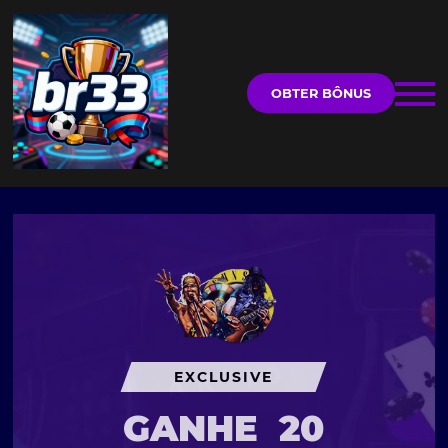
OBTER BÔNUS
EXCLUSIVE
GANHE
20