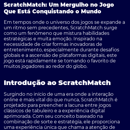
ScratchMatch: Um Mergulho no Jogo
Que Está Conquistando o Mundo
Em tempos onde o universo dos jogos se expande a
um ritmo sem precedentes, ScratchMatch surge
como um fenômeno que mistura habilidades
estratégicas e muita emoção. Inspirado na
necessidade de criar formas inovadoras de
entretenimento, especialmente durante desafios
globais e a ascensão de plataformas digitais, este
jogo está rapidamente se tornando o favorito de
muitos jogadores ao redor do globo.
Introdução ao ScratchMatch
Surgindo no início de uma era onde a interação
online é mais vital do que nunca, ScratchMatch é
projetado para preencher a lacuna entre jogos
clássicos de tabuleiro e a experiência digital
aprimorada. Com seu conceito baseado na
combinação de sorte e estratégia, ele proporciona
uma experiência única que chama a atenção de