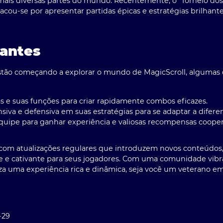
ais diversas partes do mundo. Recentemente, o "Torneio dos
tacou-se por apresentar partidas épicas e estratégias brilhan
iantes
stão começando a explorar o mundo de MagicScroll, algumas
as e suas funções para criar rapidamente combos eficazes.
nsiva e defensiva em suas estratégias para se adaptar a difer
quipe para ganhar experiência e valiosas recompensas cooper
r com atualizações regulares que introduzem novos conteúdos
 e cativante para seus jogadores. Com uma comunidade vibr
iza uma experiência rica e dinâmica, seja você um veterano e
-29