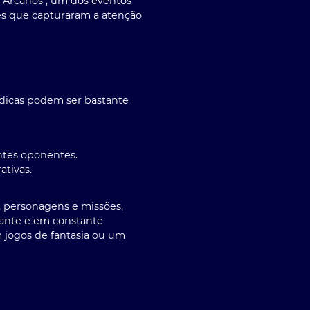
 Arcanos", um dos eventos
tes que capturaram a atenção
 dicas podem ser bastante
entes oponentes.
ativas.
, personagens e missões,
ante e em constante
m jogos de fantasia ou um