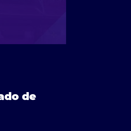
ado de