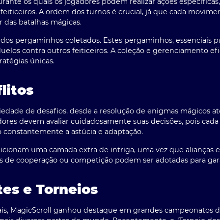
rante os quais os jogadores podem realizar ações específicas, 
 feiticeiros. A ordem dos turnos é crucial, já que cada movime
r das batalhas mágicas.
és dos pergaminhos coletados. Estes pergaminhos, essenciais p
elos contra outros feiticeiros. A coleção e gerenciamento ef
atégias únicas.
litos
iedade de desafios, desde a resolução de enigmas mágicos at
ores devem avaliar cuidadosamente suas decisões, pois cad
 constantemente a astúcia e adaptação.
dicionam uma camada extra de intriga, uma vez que alianças e
s de cooperação ou competição podem ser adotadas para gara
es e Torneios
ais, MagicScroll ganhou destaque em grandes campeonatos d