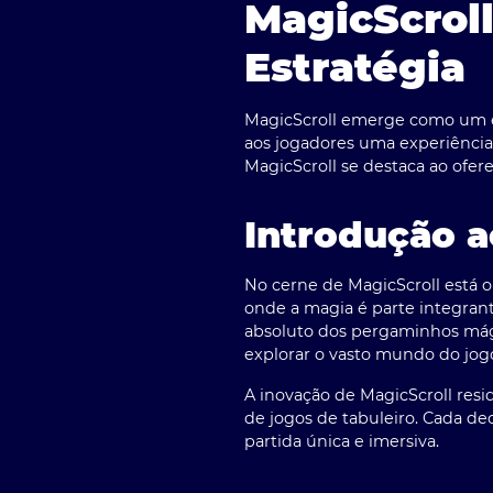
MagicScrol
Estratégia
MagicScroll emerge como um e
aos jogadores uma experiência
MagicScroll se destaca ao ofer
Introdução a
No cerne de MagicScroll está 
onde a magia é parte integran
absoluto dos pergaminhos mági
explorar o vasto mundo do jog
A inovação de MagicScroll resi
de jogos de tabuleiro. Cada d
partida única e imersiva.