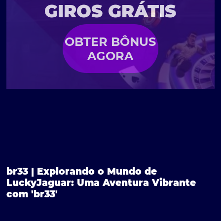
GIROS GRÁTIS
OBTER BÔNUS
AGORA
br33 | Explorando o Mundo de
LuckyJaguar: Uma Aventura Vibrante
com 'br33'