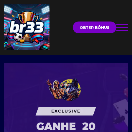
OBTER BÔNUS
EXCLUSIVE
GANHE
20