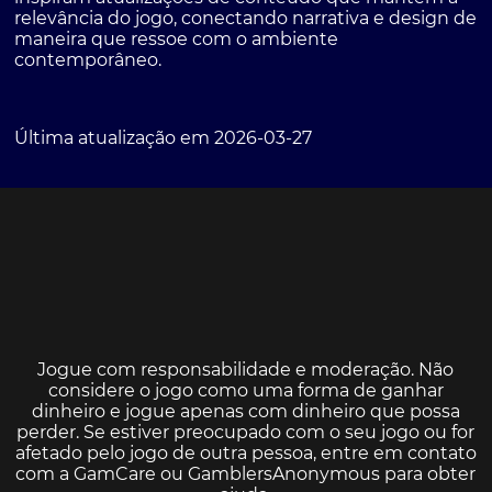
relevância do jogo, conectando narrativa e design de
maneira que ressoe com o ambiente
contemporâneo.
Última atualização em 2026-03-27
Jogue com responsabilidade e moderação. Não
considere o jogo como uma forma de ganhar
dinheiro e jogue apenas com dinheiro que possa
perder. Se estiver preocupado com o seu jogo ou for
afetado pelo jogo de outra pessoa, entre em contato
com a
GamCare
ou
GamblersAnonymous
para obter