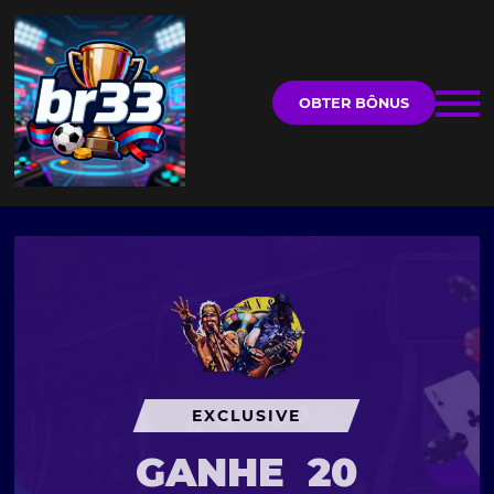
OBTER BÔNUS
EXCLUSIVE
GANHE
20