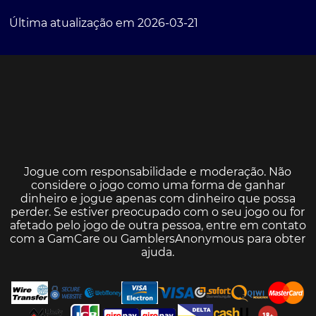
Última atualização em 2026-03-21
Jogue com responsabilidade e moderação. Não
considere o jogo como uma forma de ganhar
dinheiro e jogue apenas com dinheiro que possa
perder. Se estiver preocupado com o seu jogo ou for
afetado pelo jogo de outra pessoa, entre em contato
com a
GamCare
ou
GamblersAnonymous
para obter
ajuda.