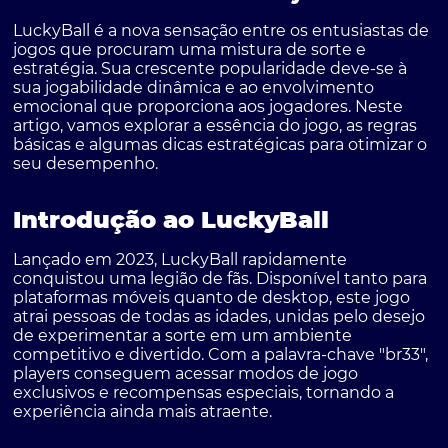
LuckyBall é a nova sensação entre os entusiastas de
jogos que procuram uma mistura de sorte e
estratégia. Sua crescente popularidade deve-se à
sua jogabilidade dinâmica e ao envolvimento
emocional que proporciona aos jogadores. Neste
artigo, vamos explorar a essência do jogo, as regras
básicas e algumas dicas estratégicas para otimizar o
seu desempenho.
Introdução ao LuckyBall
Lançado em 2023, LuckyBall rapidamente
conquistou uma legião de fãs. Disponível tanto para
plataformas móveis quanto de desktop, este jogo
atrai pessoas de todas as idades, unidas pelo desejo
de experimentar a sorte em um ambiente
competitivo e divertido. Com a palavra-chave "br33",
players conseguem acessar modos de jogo
exclusivos e recompensas especiais, tornando a
experiência ainda mais atraente.