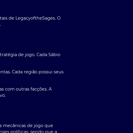
tais
de
LegacyoftheSages
. O
.
ratégia de jogo. Cada Sábio
ntas. Cada região possui seus
s com outras facções. A
vo.
as mecânicas de jogo que
ises políticas, sendo que a