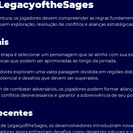
LegacyoftheSages
ntura, os jogadores devem compreender as
regras fundamen
uem exploração, resolução de conflitos e alianças estratégicas
is
 etapa é selecionar um personagem que se alinhe com sua est
únicas que podem ser aprimoradas ao longo da jornada.
dores exploram uma vasta paisagem dividida em regiões disti
potencial e desafios que devem ser superados.
 de combater adversários, os jogadores podem formar aliança
r conflitos desnecessários e garantir a sobrevivência de seu po
ecentes
e de
LegacyoftheSages
, os desenvolvedores introduziram nov
gadores agora enfrentam desafios como desastres naturais e cr