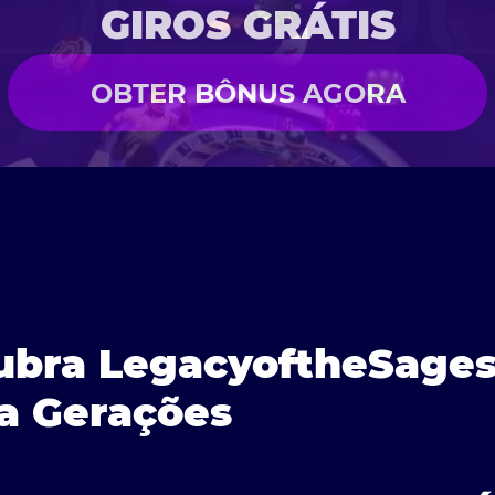
GIROS GRÁTIS
OBTER BÔNUS AGORA
cubra LegacyoftheSages
a Gerações