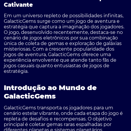
Cativante
Em um universo repleto de possibilidades infinitas,
GalacticGems surge como um jogo de aventura e
estratégia que captura a imaginação dos jogadores.
O jogo, desenvolvido recentemente, destaca-se no
cenário de jogos eletrônicos por sua combinação
única de coleta de gemas e exploração de galáxias
misteriosas. Com a crescente popularidade dos
jogos de aventura, GalacticGems oferece uma
experiência envolvente que atende tanto fãs de
jogos casuais quanto entusiastas de jogos de
estratégia.
Introdução ao Mundo de
GalacticGems
GalacticGems transporta os jogadores para um
cenário estelar vibrante, onde cada etapa do jogo é
repleta de desafios e recompensas. O objetivo
principal é coletar gemas raras espalhadas por
diferentes planetas e sistemas planetários.