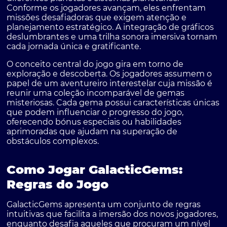
Conforme os jogadores avançam, eles enfrentam
missões desafiadoras que exigem atenção e
planejamento estratégico. A integração de gráficos
deslumbrantes e uma trilha sonora imersiva tornam
cada jornada única e gratificante.
O conceito central do jogo gira em torno de
exploração e descoberta. Os jogadores assumem o
papel de um aventureiro interestelar cuja missão é
reunir uma coleção incomparável de gemas
misteriosas. Cada gema possui características únicas
que podem influenciar o progresso do jogo,
oferecendo bónus especiais ou habilidades
aprimoradas que ajudam na superação de
obstáculos complexos.
Como Jogar GalacticGems:
Regras do Jogo
GalacticGems apresenta um conjunto de regras
intuitivas que facilita a imersão dos novos jogadores,
enquanto desafia aqueles que procuram um nível