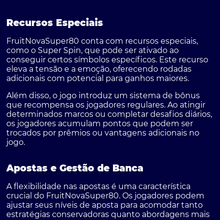
Recursos Especiais
FruitNovaSuper80 conta com recursos especiais,
como o
Super Spin
, que pode ser ativado ao
conseguir certos símbolos específicos. Este recurso
eleva a tensão e a emoção, oferecendo rodadas
adicionais com potencial para ganhos maiores.
Além disso, o jogo introduz um sistema de bônus
que recompensa os jogadores regulares. Ao atingir
determinados marcos ou completar desafios diários,
os jogadores acumulam pontos que podem ser
trocados por prêmios ou vantagens adicionais no
jogo.
Apostas e Gestão de Banca
A flexibilidade nas apostas é uma característica
crucial do FruitNovaSuper80. Os jogadores podem
ajustar seus níveis de aposta para acomodar tanto
estratégias conservadoras quanto abordagens mais