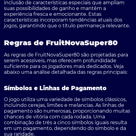
inclusão de características especiais que ampliam
suas possibilidades de ganho e mantêm a
experiência fresca e emocionante. Estas
características incorporam tendências atuais dos
jogos, garantindo que o título permaneça relevante.
Regras de FruitNovaSuper80
As regras de FruitNovaSuper80 são projetadas para
serem acessíveis, mas oferecem profundidade
suficiente para os jogadores mais dedicados. Veja
abaixo uma análise detalhada das regras principais:
Símbolos e Linhas de Pagamento
O jogo utiliza uma variedade de símbolos clássicos,
incluindo cerejas, limões e melancias. As linhas de
pagamento são numerosas, proporcionando muitas
chances de vitória com cada rodada. Uma
combinação de três a cinco símbolos iguais resulta
em um pagamento, dependendo do símbolo e da
sua raridade.