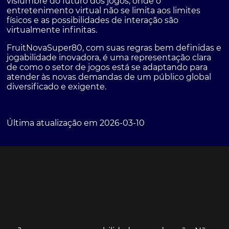
vislumbre do futuro dos jogos, onde o
entretenimento virtual não se limita aos limites
físicos e as possibilidades de interação são
virtualmente infinitas.
FruitNovaSuper80, com suas regras bem definidas e
jogabilidade inovadora, é uma representação clara
de como o setor de jogos está se adaptando para
atender às novas demandas de um público global
diversificado e exigente.
Última atualização em 2026-03-10