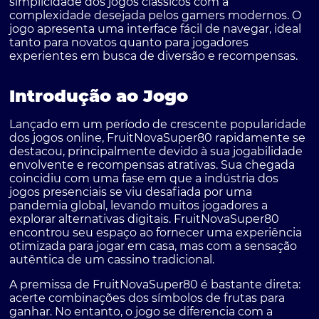
simplicidade dos jogos clássicos com a
complexidade desejada pelos gamers modernos. O
jogo apresenta uma interface fácil de navegar, ideal
tanto para novatos quanto para jogadores
experientes em busca de diversão e recompensas.
Introdução ao Jogo
Lançado em um período de crescente popularidade
dos jogos online, FruitNovaSuper80 rapidamente se
destacou, principalmente devido à sua jogabilidade
envolvente e recompensas atrativas. Sua chegada
coincidiu com uma fase em que a indústria dos
jogos presenciais se viu desafiada por uma
pandemia global, levando muitos jogadores a
explorar alternativas digitais. FruitNovaSuper80
encontrou seu espaço ao fornecer uma experiência
otimizada para jogar em casa, mas com a sensação
autêntica de um cassino tradicional.
A premissa de FruitNovaSuper80 é bastante direta:
acerte combinações dos símbolos de frutas para
ganhar. No entanto, o jogo se diferencia com a