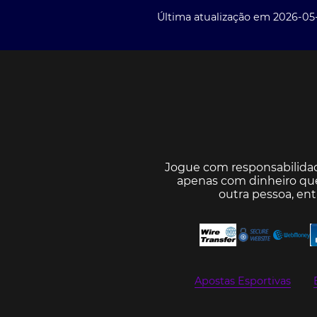
Última atualização em 2026-05
Jogue com responsabilida
apenas com dinheiro que
outra pessoa, en
Apostas Esportivas