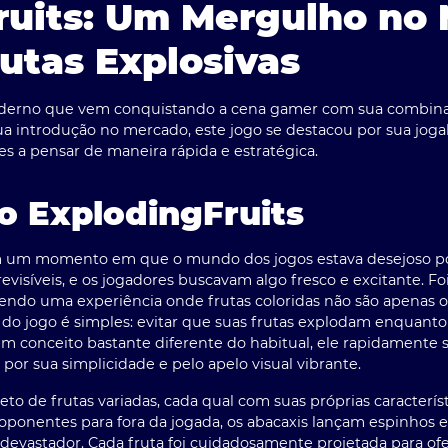
ruits: Um Mergulho no
utas Explosivas
derno que vem conquistando a cena gamer com sua combinaçã
a introdução no mercado, este jogo se destacou por sua joga
s a pensar de maneira rápida e estratégica.
o ExplodingFruits
em um momento em que o mundo dos jogos estava desejoso por
evisíveis, e os jogadores buscavam algo fresco e excitante. F
cendo uma experiência onde frutas coloridas não são apenas 
 do jogo é simples: evitar que suas frutas explodam enquant
conceito bastante diferente do habitual, ele rapidamente s
por sua simplicidade e pelo apelo visual vibrante.
o de frutas variadas, cada qual com suas próprias característi
ponentes para fora da jogada, os abacaxis lançam espinhos em
 devastador. Cada fruta foi cuidadosamente projetada para of