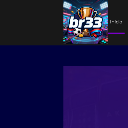
Início