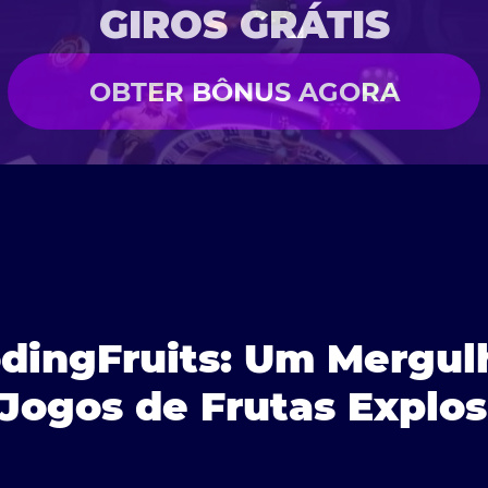
GIROS GRÁTIS
OBTER BÔNUS AGORA
odingFruits: Um Mergul
Jogos de Frutas Explos