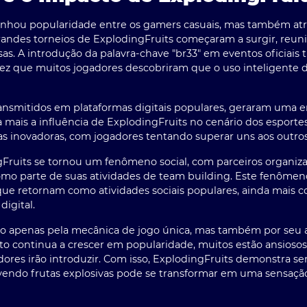
anhou popularidade entre os gamers casuais, mas também atr
andes torneios de ExplodingFruits começaram a surgir, reun
. A introdução da palavra-chave "br33" em eventos oficiais
vez que muitos jogadores descobriram que o uso inteligente d
transmitidos em plataformas digitais populares, geraram uma
a mais a influência de ExplodingFruits no cenário dos esportes
as inovadoras, com jogadores tentando superar uns aos outros
gFruits se tornou um fenômeno social, com parceiros organiz
omo parte de suas atividades de team building. Este fenômen
 que retornam como atividades sociais populares, ainda mais
digital.
o apenas pela mecânica de jogo única, mas também por seu ap
o continua a crescer em popularidade, muitos estão ansiosos
adores irão introduzir. Com isso, ExplodingFruits demonstra s
endo frutas explosivas pode se transformar em uma sensação