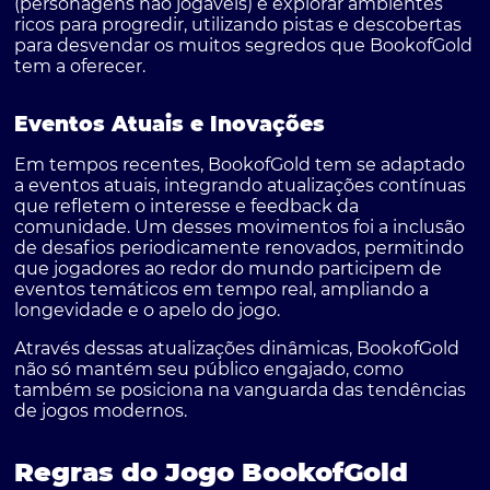
(personagens não jogáveis) e explorar ambientes
ricos para progredir, utilizando pistas e descobertas
para desvendar os muitos segredos que
BookofGold
tem a oferecer.
Eventos Atuais e Inovações
Em tempos recentes,
BookofGold
tem se adaptado
a eventos atuais, integrando atualizações contínuas
que refletem o interesse e feedback da
comunidade. Um desses movimentos foi a inclusão
de desafios periodicamente renovados, permitindo
que jogadores ao redor do mundo participem de
eventos temáticos em tempo real, ampliando a
longevidade e o apelo do jogo.
Através dessas atualizações dinâmicas,
BookofGold
não só mantém seu público engajado, como
também se posiciona na vanguarda das tendências
de jogos modernos.
Regras do Jogo BookofGold