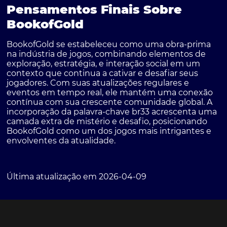
Pensamentos Finais Sobre
BookofGold
BookofGold
se estabeleceu como uma obra-prima
na indústria de jogos, combinando elementos de
exploração, estratégia, e interação social em um
contexto que continua a cativar e desafiar seus
jogadores. Com suas atualizações regulares e
eventos em tempo real, ele mantém uma conexão
contínua com sua crescente comunidade global. A
incorporação da palavra-chave
br33
acrescenta uma
camada extra de mistério e desafio, posicionando
BookofGold
como um dos jogos mais intrigantes e
envolventes da atualidade.
Última atualização em 2026-04-09