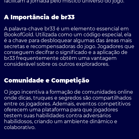
facilitam a jornada pelo místico universo do jogo.
A Importância de br33
A palavra-chave
br33
é um elemento essencial em
BookofGold. Utilizada como um código especial, ela
é a chave para desbloquear algumas das áreas mais
secretas e recompensadoras do jogo. Jogadores que
conseguem decifrar o significado e a aplicação de
br33
frequentemente obtêm uma vantagem
considerável sobre os outros exploradores.
Comunidade e Competição
O jogo incentiva a formação de comunidades online
onde dicas, truques e segredos são compartilhados
entre os jogadores. Ademais, eventos competitivos
oferecem uma plataforma para que jogadores
testem suas habilidades contra adversários
habilidosos, criando um ambiente dinâmico e
colaborativo.