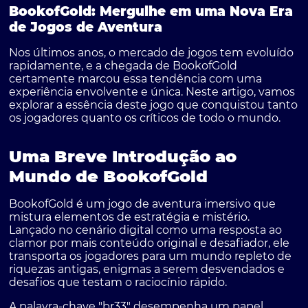
BookofGold: Mergulhe em uma Nova Era
de Jogos de Aventura
Nos últimos anos, o mercado de jogos tem evoluído
rapidamente, e a chegada de
BookofGold
certamente marcou essa tendência com uma
experiência envolvente e única. Neste artigo, vamos
explorar a essência deste jogo que conquistou tanto
os jogadores quanto os críticos de todo o mundo.
Uma Breve Introdução ao
Mundo de BookofGold
BookofGold
é um jogo de aventura imersivo que
mistura elementos de estratégia e mistério.
Lançado no cenário digital como uma resposta ao
clamor por mais conteúdo original e desafiador, ele
transporta os jogadores para um mundo repleto de
riquezas antigas, enigmas a serem desvendados e
desafios que testam o raciocínio rápido.
A palavra-chave
"br33"
desempenha um papel