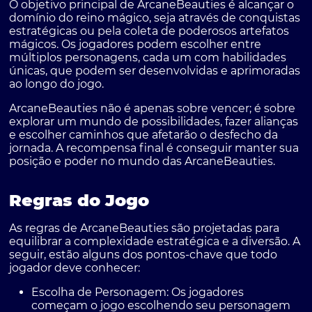
O objetivo principal de ArcaneBeauties é alcançar o
domínio do reino mágico, seja através de conquistas
estratégicas ou pela coleta de poderosos artefatos
mágicos. Os jogadores podem escolher entre
múltiplos personagens, cada um com habilidades
únicas, que podem ser desenvolvidas e aprimoradas
ao longo do jogo.
ArcaneBeauties não é apenas sobre vencer; é sobre
explorar um mundo de possibilidades, fazer alianças
e escolher caminhos que afetarão o desfecho da
jornada. A recompensa final é conseguir manter sua
posição e poder no mundo das ArcaneBeauties.
Regras do Jogo
As regras de ArcaneBeauties são projetadas para
equilibrar a complexidade estratégica e a diversão. A
seguir, estão alguns dos pontos-chave que todo
jogador deve conhecer:
Escolha de Personagem:
Os jogadores
começam o jogo escolhendo seu personagem