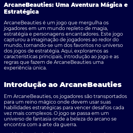
ArcaneBeauties: Uma Aventura Mágica e
Estratégica
ArcaneBeauties é um jogo que mergulha os
jogadores em um mundo repleto de magia,
estratégia e personagens encantadores. Este jogo
capturou a imaginação de jogadores ao redor do
mundo, tornando-se um dos favoritos no universo
dos jogos de estratégia. Aqui, exploramos as
características principais, introdução ao jogo e as
regras que fazem de ArcaneBeauties uma
experiência única.
Introdução ao ArcaneBeauties
Em ArcaneBeauties, os jogadores são transportados
para um reino mágico onde devem usar suas
habilidades estratégicas para vencer desafios cada
vez mais complexos. O jogo se passa em um
universo de fantasia onde a beleza do arcano se
encontra com a arte da guerra.