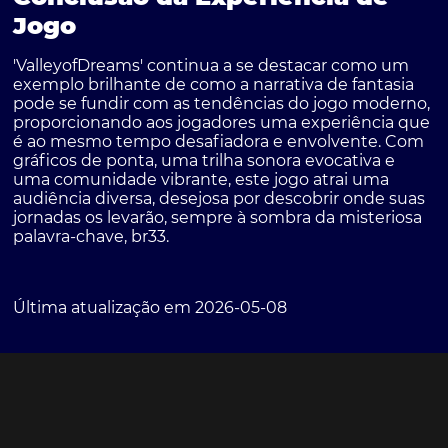
Jogo
'ValleyofDreams' continua a se destacar como um
exemplo brilhante de como a narrativa de fantasia
pode se fundir com as tendências do jogo moderno,
proporcionando aos jogadores uma experiência que
é ao mesmo tempo desafiadora e envolvente. Com
gráficos de ponta, uma trilha sonora evocativa e
uma comunidade vibrante, este jogo atrai uma
audiência diversa, desejosa por descobrir onde suas
jornadas os levarão, sempre à sombra da misteriosa
palavra-chave,
br33
.
Última atualização em 2026-05-08