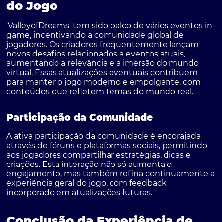
do Jogo
'ValleyofDreams' tem sido palco de vários eventos in-
game, incentivando a comunidade global de
jogadores. Os criadores frequentemente lançam
novos desafios relacionados a eventos atuais,
aumentando a relevância e a imersão do mundo
virtual. Essas atualizações eventuais contribuem
para manter o jogo moderno e empolgante, com
conteúdos que refletem temas do mundo real.
Participação da Comunidade
A ativa participação da comunidade é encorajada
através de fóruns e plataformas sociais, permitindo
aos jogadores compartilhar estratégias, dicas e
criações. Esta interação não só aumenta o
engajamento, mas também refina continuamente a
experiência geral do jogo, com feedback
incorporado em atualizações futuras.
Conclusão da Experiência de