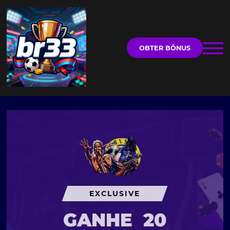
OBTER BÔNUS
EXCLUSIVE
GANHE
20