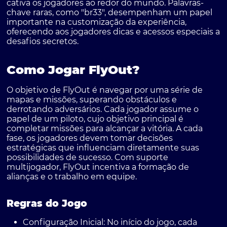
cativa os jogadores ao redor do mundo. Palavras-
chave raras, como "
br33
", desempenham um papel
importante na customização da experiência,
oferecendo aos jogadores dicas e acessos especiais a
desafios secretos.
Como Jogar FlyOut?
O objetivo de
FlyOut
é navegar por uma série de
mapas e missões, superando obstáculos e
derrotando adversários. Cada jogador assume o
papel de um piloto, cujo objetivo principal é
completar missões para alcançar a vitória. A cada
fase, os jogadores devem tomar decisões
estratégicas que influenciam diretamente suas
possibilidades de sucesso. Com suporte
multijogador,
FlyOut
incentiva a formação de
alianças e o trabalho em equipe.
Regras do Jogo
Configuração Inicial:
No início do jogo, cada