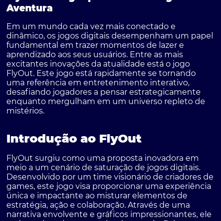
Aventura
Em um mundo cada vez mais conectado e
dinâmico, os jogos digitais desempenham um papel
fundamental em trazer momentos de lazer e
aprendizado aos seus usuários. Entre as mais
excitantes inovações da atualidade está o jogo
FlyOut
. Este jogo está rapidamente se tornando
uma referência em entretenimento interativo,
desafiando jogadores a pensar estrategicamente
enquanto mergulham em um universo repleto de
mistérios.
Introdução ao FlyOut
FlyOut
surgiu como uma proposta inovadora em
meio a um cenário de saturação de jogos digitais.
Desenvolvido por um time visionário de criadores de
games, este jogo visa proporcionar uma experiência
única e impactante ao misturar elementos de
estratégia, ação e colaboração. Através de uma
narrativa envolvente e gráficos impressionantes, ele