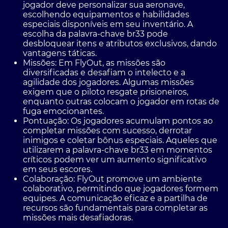
jogador deve personalizar sua aeronave,
escolhendo equipamentos e habilidades
especiais disponíveis em seu inventário. A
escolha da palavra-chave
br33
pode
desbloquear itens e atributos exclusivos, dando
vantagens táticas.
Missões:
Em
FlyOut
, as missões são
diversificadas e desafiam o intelecto e a
agilidade dos jogadores. Algumas missões
exigem que o piloto resgate prisioneiros,
enquanto outras colocam o jogador em rotas de
fuga emocionantes.
Pontuação:
Os jogadores acumulam pontos ao
completar missões com sucesso, derrotar
inimigos e coletar bônus especiais. Aqueles que
utilizarem a palavra-chave
br33
em momentos
críticos podem ver um aumento significativo
em seus escores.
Colaboração:
FlyOut promove um ambiente
colaborativo, permitindo que jogadores formem
equipes. A comunicação eficaz e a partilha de
recursos são fundamentais para completar as
missões mais desafiadoras.