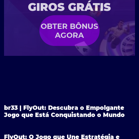
GIROS GRÁTIS
OBTER BÔNUS
AGORA
br33 | FlyOut: Descubra o Empolgante
Jogo que Está Conquistando o Mundo
FlyOut: O Jogo que Une Estratégia e