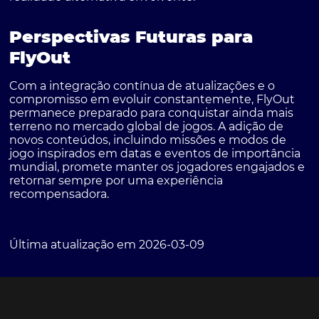
Perspectivas Futuras para
FlyOut
Com a integração contínua de atualizações e o
compromisso em evoluir constantemente,
FlyOut
permanece preparado para conquistar ainda mais
terreno no mercado global de jogos. A adição de
novos conteúdos, incluindo missões e modos de
jogo inspirados em datas e eventos de importância
mundial, promete manter os jogadores engajados e
retornar sempre por uma experiência
recompensadora.
Última atualização em 2026-03-09